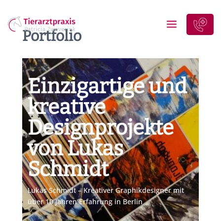
Portfolio
Einzigartige und
kreative
Designprojekte
von Lukas
Schmidt
Lukas Schmidt – Kreativer Graphikdesigner mit
über 10 Jahren Erfahrung in Berlin