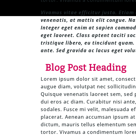
Vivamus vitae efficitur justo. Etia
venenatis, at mattis elit congue. Na
Integer eget enim at sapien commod
eget laoreet. Class aptent taciti s
tristique libero, eu tincidunt quam.
ante. Sed gravida ac lacus eget vol
Blog Post Heading
Lorem ipsum dolor sit amet, consecte
augue diam, volutpat nec sollicitudin 
Quisque venenatis laoreet sem, sed po
dui eros ac diam. Curabitur nisi ante
sodales. Fusce mi velit, malesuada ef
placerat. Aenean accumsan ipsum at 
dictum, mauris tellus elementum sem,
tortor. Vivamus a condimentum lorem