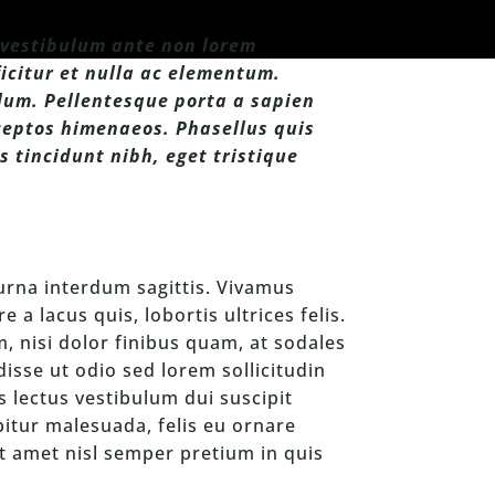
s vestibulum ante non lorem
ficitur et nulla ac elementum.
lum. Pellentesque porta a sapien
nceptos himenaeos. Phasellus quis
s tincidunt nibh, eget tristique
urna interdum sagittis. Vivamus
 a lacus quis, lobortis ultrices felis.
m, nisi dolor finibus quam, at sodales
disse ut odio sed lorem sollicitudin
s lectus vestibulum dui suscipit
itur malesuada, felis eu ornare
it amet nisl semper pretium in quis
.