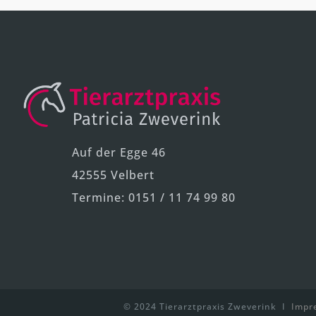
n
a
t
i
v
e
:
Auf der Egge 46
42555 Velbert
Termine: 0151 / 11 74 99 80
© 2024 Tierarztpraxis Zweverink I
Impr