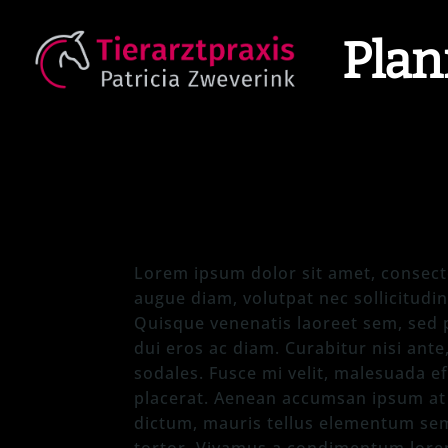
Plan
Lorem ipsum dolor sit amet, consecte
augue diam, volutpat nec sollicitudin 
Quisque venenatis laoreet sem, sed po
dui eros ac diam. Curabitur nisi ante
sodales. Fusce mi velit, malesuada ef
placerat. Aenean accumsan ipsum at 
dictum, mauris tellus elementum sem,
tortor. Vivamus a condimentum lorem