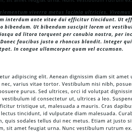
m elementum viverra metus lacinia ultricies. Vivamu
m interdum ante vitae dui efficitur tincidunt. Ut ef
o bibendum. Ut bibendum suscipit lorem ut vestibu
ociosqu ad litora torquent per conubia nostra, per i
 Donec faucibus justo a rhoncus blandit. Integer qui
utpat. In congue ullamcorper quam vel accumsan.
tur adipiscing elit. Aenean dignissim diam sit amet 
nec, varius vitae tortor. Vestibulum nisi nibh, posuere
suere purus. Sed ultrices, orci id volutpat dignissi
, vestibulum id consectetur ut, ultrices a leo. Suspen
ficitur tristique ut, malesuada a mauris. Cras dapibu
lectus tincidunt, id vulputate diam malesuada. Curab
 quis sodales tellus dui nec metus. Etiam at justo s
, sit amet feugiat urna. Nunc vestibulum rutrum ex