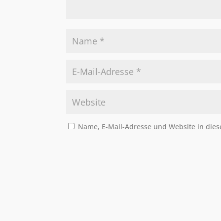
Name, E-Mail-Adresse und Website in die
A
l
t
e
r