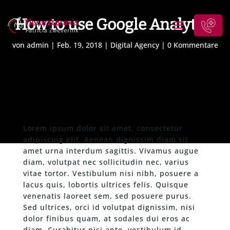
How to use Google Analytics
von
admin
|
Feb. 19, 2018
|
Digital Agency
|
0 Kommentare
Lorem ipsum dolor sit amet, consectetur
adipiscing elit. Aenean dignissim diam sit
amet urna interdum sagittis. Vivamus augue
diam, volutpat nec sollicitudin nec, varius
vitae tortor. Vestibulum nisi nibh, posuere a
lacus quis, lobortis ultrices felis. Quisque
venenatis laoreet sem, sed posuere purus.
Sed ultrices, orci id volutpat dignissim, nisi
dolor finibus quam, at sodales dui eros ac
diam. Curabitur nisi ante, vestibulum id