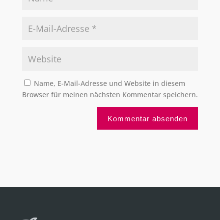
Name, E-Mail-Adresse und Website in diesem
Browser für meinen nächsten Kommentar speichern.
A
l
t
e
r
n
a
t