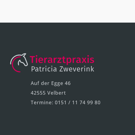
e
r
n
a
t
i
v
e
:
Auf der Egge 46
42555 Velbert
Termine: 0151 / 11 74 99 80