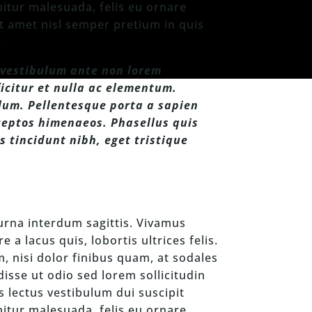
itur malesuada, felis eu ornare
it amet nisl semper pretium in quis
.
s vestibulum ante non lorem
ficitur et nulla ac elementum.
lum. Pellentesque porta a sapien
nceptos himenaeos. Phasellus quis
s tincidunt nibh, eget tristique
urna interdum sagittis. Vivamus
 a lacus quis, lobortis ultrices felis.
m, nisi dolor finibus quam, at sodales
disse ut odio sed lorem sollicitudin
s lectus vestibulum dui suscipit
itur malesuada, felis eu ornare