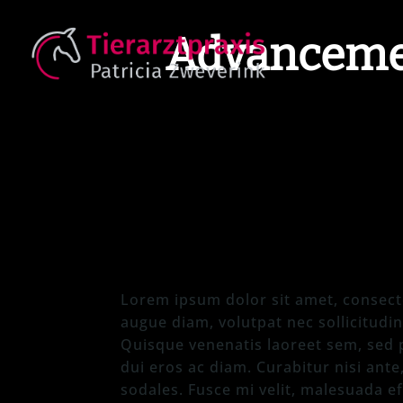
Advancemen
Lorem ipsum dolor sit amet, consecte
augue diam, volutpat nec sollicitudin 
Quisque venenatis laoreet sem, sed po
dui eros ac diam. Curabitur nisi ante
sodales. Fusce mi velit, malesuada ef