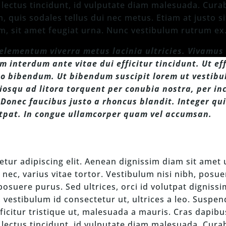
lectus tincidunt, id vulputate diam malesuada. Curab
 quis sodales tellus dui nec metus. Etiam at justo s
, sit amet feugiat urna. Nunc vestibulum rutrum ex
m elementum viverra metus lacinia ultricies. Vivamu
m interdum ante vitae dui efficitur tincidunt. Ut ef
o bibendum. Ut bibendum suscipit lorem ut vestibu
ociosqu ad litora torquent per conubia nostra, per i
 Donec faucibus justo a rhoncus blandit. Integer qui
utpat. In congue ullamcorper quam vel accumsan.
tur adipiscing elit. Aenean dignissim diam sit amet 
nec, varius vitae tortor. Vestibulum nisi nibh, posuere
suere purus. Sed ultrices, orci id volutpat dignissi
, vestibulum id consectetur ut, ultrices a leo. Suspen
ficitur tristique ut, malesuada a mauris. Cras dapibu
lectus tincidunt, id vulputate diam malesuada. Curab