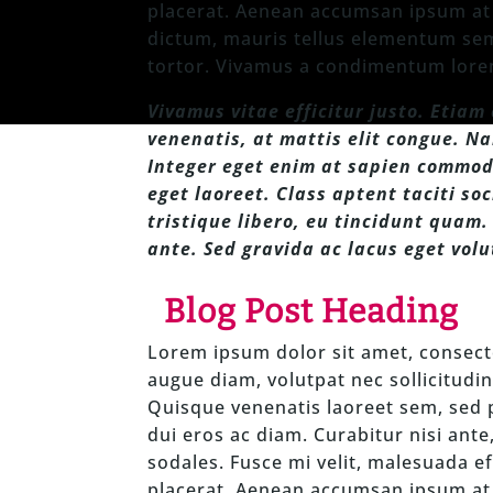
placerat. Aenean accumsan ipsum at 
dictum, mauris tellus elementum sem,
tortor. Vivamus a condimentum lorem
Vivamus vitae efficitur justo. Etia
venenatis, at mattis elit congue. Na
Integer eget enim at sapien commod
eget laoreet. Class aptent taciti s
tristique libero, eu tincidunt quam.
ante. Sed gravida ac lacus eget vol
Blog Post Heading
Lorem ipsum dolor sit amet, consecte
augue diam, volutpat nec sollicitudin 
Quisque venenatis laoreet sem, sed po
dui eros ac diam. Curabitur nisi ante
sodales. Fusce mi velit, malesuada ef
placerat. Aenean accumsan ipsum at 