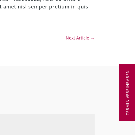
it amet nisl semper pretium in quis
.
Next Article
→
TERMIN VEREINBAREN