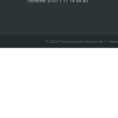
Termine: 0151 / 11 74 99 80
© 2024 Tierarztpraxis Zweverink I
Impr